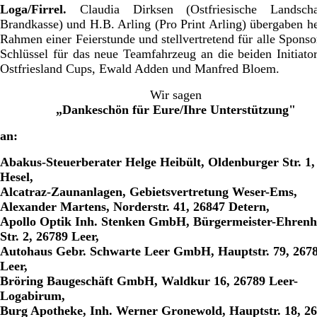
Loga/Firrel.
Claudia Dirksen (Ostfriesische Landschaf
Brandkasse) und H.B. Arling (Pro Print Arling) übergaben h
Rahmen einer Feierstunde und stellvertretend für alle Sponso
Schlüssel für das neue Teamfahrzeug an die beiden Initiato
Ostfriesland Cups, Ewald Adden und Manfred Bloem.
Wir sagen
„Dankeschön für Eure/Ihre Unterstützung"
an:
Abakus-Steuerberater Helge Heibült, Oldenburger Str. 1,
Hesel,
Alcatraz-Zaunanlagen, Gebietsvertretung Weser-Ems,
Alexander Martens, Norderstr. 41, 26847 Detern,
Apollo Optik Inh. Stenken GmbH, Bürgermeister-Ehrenh
Str. 2, 26789 Leer,
Autohaus Gebr. Schwarte Leer GmbH, Hauptstr. 79, 267
Leer,
Bröring Baugeschäft GmbH, Waldkur 16, 26789 Leer-
Logabirum,
Burg Apotheke, Inh. Werner Gronewold, Hauptstr. 18, 2