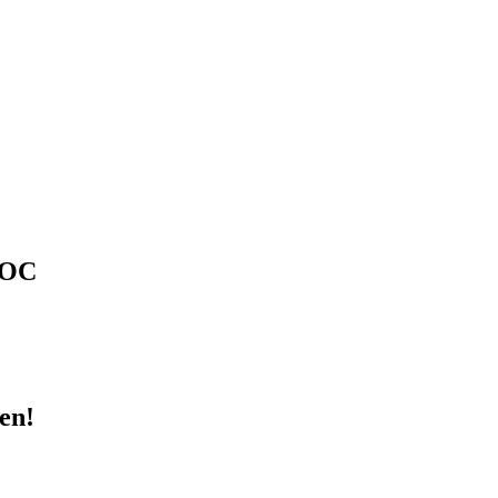
 OC
en!