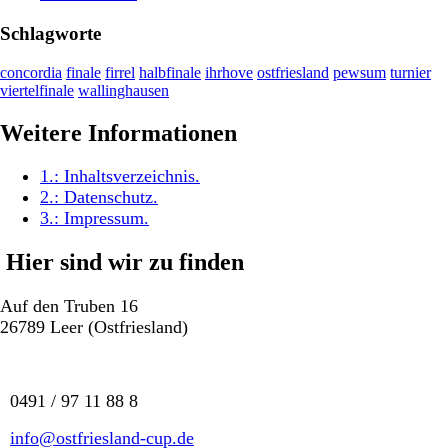
Schlagworte
concordia
finale
firrel
halbfinale
ihrhove
ostfriesland
pewsum
turnier
viertelfinale
wallinghausen
Weitere Informationen
1.:
Inhaltsverzeichnis
.
2.:
Datenschutz
.
3.:
Impressum
.
Hier sind wir zu finden
Auf den Truben 16
26789 Leer (Ostfriesland)
0491 / 97 11 88 8
info@ostfriesland-cup.de