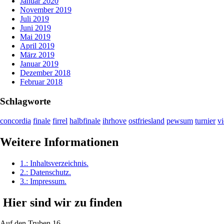
Januar 2020
November 2019
Juli 2019
Juni 2019
Mai 2019
April 2019
März 2019
Januar 2019
Dezember 2018
Februar 2018
Schlagworte
concordia
finale
firrel
halbfinale
ihrhove
ostfriesland
pewsum
turnier
vi
Weitere Informationen
1.:
Inhaltsverzeichnis
.
2.:
Datenschutz
.
3.:
Impressum
.
Hier sind wir zu finden
Auf den Truben 16