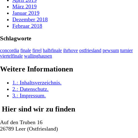
April 2019
März 2019
Januar 2019
Dezember 2018
Februar 2018
Schlagworte
concordia
finale
firrel
halbfinale
ihrhove
ostfriesland
pewsum
turnier
viertelfinale
wallinghausen
Weitere Informationen
1.:
Inhaltsverzeichnis
.
2.:
Datenschutz
.
3.:
Impressum
.
Hier sind wir zu finden
Auf den Truben 16
26789 Leer (Ostfriesland)