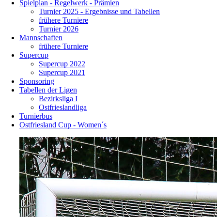
Spielplan - Regelwerk - Prämien
Turnier 2025 - Ergebnisse und Tabellen
frühere Turniere
Turnier 2026
Mannschaften
frühere Turniere
Supercup
Supercup 2022
Supercup 2021
Sponsoring
Tabellen der Ligen
Bezirksliga I
Ostfrieslandliga
Turnierbus
Ostfriesland Cup - Women´s