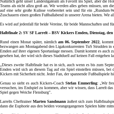
Natürlich geht unser Landesligateam als Favorit ins Spiel, aber die H
Teams als nicht allzu groß an. Wir werden alles geben müssen, um dies
auf eine sehr große Kulisse vorbereitet sein und für ein „Rundum-
Zuschauern einen großen Fußballabend in unserer Arena bieten. Wir all
Es wird auf jedenfall für beide Vereine, für beide Mannschaften und für
Halbfinale 2:
SV SF Larrelt – BSV Kickers Emden, Dienstag, den 
Rund einen Monat später, nämlich
am 06. September 2022
, kommt 
bezwangen am Montagabend den Ligakonkurrenten TuS Strudden in eine
Emden auf ihrer eigenen Sportanlage messen. Damit kommt es auch zur N
gesehen hat, der wird sich dieses Stadtduell auf keinen Fall entgehen 
„Dieses zweite Halbfinale hat es in sich, auch wenn es bis zum Sept
Emden wird sich an diesem Tag auf ein Spiel einstellen müssen, bei d
Kickers mit Sicherheit nicht. Jeder Fan, der spannende Fußballspiele h
Genau so sieht es auch Kickers-Coach
Stefan Emmerling
: „Wir fre
versuchen, ins Endspiel zu kommen, aber wir wissen, dass Larrelt das a
Spiel gegen Weiche Flensburg".
Larrelts Cheftrainer
Marten Sandmann
äußert sich zum Halbfinalspie
dann die Euphorie aus den beiden vorangegangenen Spielen hätte mitn