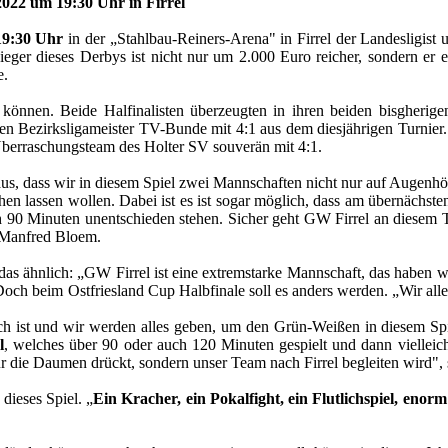
2022 um 19:30 Uhr in Firrel
19:30 Uhr
in der „Stahlbau-Reiners-Arena" in Firrel der Landesligist u
eger dieses Derbys ist nicht nur um 2.000 Euro reicher, sondern er e
e.
 können. Beide Halfinalisten überzeugten in ihren beiden bisgherige
n Bezirksligameister TV-Bunde mit 4:1 aus dem diesjährigen Turnier. 
erraschungsteam des Holter SV souverän mit 4:1.
us, dass wir in diesem Spiel zwei Mannschaften nicht nur auf Augenh
ehen lassen wollen. Dabei ist es ist sogar möglich, dass am übernächs
h 90 Minuten unentschieden stehen. Sicher geht GW Firrel an diesem Ta
r Manfred Bloem.
t das ähnlich: „GW Firrel ist eine extremstarke Mannschaft, das haben 
Doch beim Ostfriesland Cup Halbfinale soll es anders werden. „Wir alle
ch ist und wir werden alles geben, um den Grün-Weißen in diesem Spiel
l
, welches über 90 oder auch 120 Minuten gespielt und dann vielleich
ur die Daumen drückt, sondern unser Team nach Firrel begleiten wird", 
 dieses Spiel. „
Ein Kracher, ein Pokalfight, ein Flutlichspiel, enor