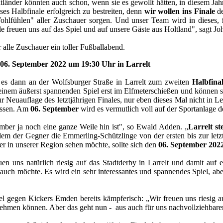
oltländer könnten auch schon, wenn sie es gewollt hätten, in diesem Ja
es Halbfinale erfolgreich zu bestreiten, denn
wir wollen ins Finale
de
Wohlfühlen" aller Zuschauer sorgen. Und unser Team wird in dieses,
e freuen uns auf das Spiel und auf unsere Gäste aus Holtland", sagt J
 alle Zuschauer ein toller Fußballabend.
06. September 2022 um 19:30 Uhr in Larrelt
es dann an der Wolfsburger Straße in Larrelt zum zweiten
Halbfina
m äußerst spannenden Spiel erst im Elfmeterschießen und können sic
euauflage des letztjährigen Finales, nur eben dieses Mal nicht in Lee
lassen. Am
06. September
wird es vermutlich voll auf der Sportanlage d
ember ja noch eine ganze Weile hin ist", so Ewald Adden. „
Larrelt s
em der Gegner die Emmerling-Schützlinge von der ersten bis zur letzte
ier in unserer Region sehen möchte, sollte sich den
06. September 2022
uen uns natürlich riesig auf das Stadtderby in Larrelt und damit auf
uch möchte. Es wird ein sehr interessantes und spannendes Spiel, aber 
l gegen Kickers Emden bereits kämpferisch: „Wir freuen uns riesig auf
ehmen können. Aber das geht nun - aus auch für uns nachvollziehbaren