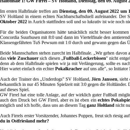
Halbfinale 1: GW Firrel – SV Holtland, Dienstag, den 09. August 
Im ersten Halbfinale treffen am
Dienstag, den 09. August 2022 um 
SV Holtland in einem echten Nachbarschaftsduell aufeinander. Der Si
Oktober 2022
in Aurich stattfinden soll und so lukrativ ist wie noch ni
Für die beiden Organisatoren hätte tatsächlich nicht besser kommen
Concordia Suurhusen mit 8:0 und dann im Viertelfinale den amtierende
Klassengefährten TuS Pewsum mit 1:0 durch und gewann gegen das Üb
Beide Mannschaften stehen zurecht im Halbfinale. „Wir gehen davon a
das
viele Zuschauer
sich diesen „
Fußball-Leckerbissen
" nicht entg
denn ab dem Halbfinale spielen wir ja mit Verlängerung, sollte es nac
Hier wartet einfach ein echter
Pokalkracher
auf uns alle", so Initiato
Auch der Trainer des „Underdogs" SV Holtland,
Jörn Janssen
, sieh
bekanntlich in nur 45 Minuten Spielzeit mit 3:0 gegen die Holtländer. 
auf dieses Spiel.
GW Firrel hat eine tolle Anlage, auf der wirklich guter Fußball mögli
auch den Druck bei GW Firrel, aber es ist eben ein
echtes Pokalspie
möglich und ich hoffe, dass uns an diesem Tag
ganz Holtland
nicht n
Auch Firrels erster Vorsitzender, Johannes Poppen, freut sich riesig auf
du in Ostfriesland mehr?