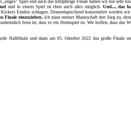
n „enges" Spiel und auch das letztjährige Finale haben wir nur sehr kn
ind
und in einem Spiel ist eben auch alles möglich.
Und..., das h
ickers Emden schlagen. Dementsprechend konzentriert werden wir di
s Finale einzuziehen.
Ich traue meiner Mannschaft den Sieg zu, den
imlich freut ist, dass es ein Heimspiel ist. Wir hoffen, dass das Wet
geile Halbfinals und dann am 05. Oktober 2022 das große Finale um 