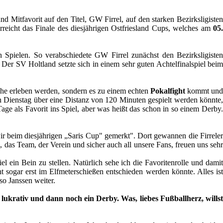
nd Mitfavorit auf den Titel, GW Firrel, auf den starken Bezirksligiste
rreicht das Finale des diesjährigen Ostfriesland Cups, welches am
05.
n Spielen. So verabschiedete GW Firrel zunächst den Bezirksligisten
Der SV Holtland setzte sich in einem sehr guten Achtelfinalspiel beim
öhe erleben werden, sondern es zu einem echten
Pokalfight
kommt un
ten Dienstag über eine Distanz von 120 Minuten gespielt werden könnte
ge als Favorit ins Spiel, aber was heißt das schon in so einem Derby.
wir beim diesjährigen „Saris Cup" gemerkt". Dort gewannen die Firrele
, das Team, der Verein und sicher auch all unsere Fans, freuen uns sehr
 ein Bein zu stellen. Natürlich sehe ich die Favoritenrolle und damit
t sogar erst im Elfmeterschießen entschieden werden könnte. Alles ist
so Janssen weiter.
m lukrativ und dann noch ein Derby. Was, liebes Fußballherz, willst