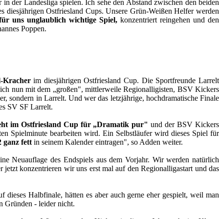
hr in der Landesliga spielen. Ich sehe den Abstand zwischen den beiden
s diesjährigen Ostfriesland Cups. Unsere Grün-Weißen Helfer werde
für uns unglaublich wichtige Spiel,
konzentriert reingehen und de
ohannes Poppen.
l-Kracher
im diesjährigen Ostfriesland Cup. Die Sportfreunde Larrel
h nun mit dem „großen", mittlerweile Regionalligisten, BSV Kickers
r, sondern in Larrelt. Und wer das letzjährige, hochdramatische Finale
es SV SF Larrelt.
teht im Ostfriesland Cup für „Dramatik pur"
und der BSV Kicker
n Spielminute bearbeiten wird. Ein Selbstläufer wird dieses Spiel für
 ganz fett
in seinem Kalender eintragen", so Adden weiter.
 eine Neuauflage des Endspiels aus dem Vorjahr. Wir werden natürlic
jetzt konzentrieren wir uns erst mal auf den Regionalligastart und das
 dieses Halbfinale, hätten es aber auch gerne eher gespielt, weil ma
 Gründen - leider nicht.